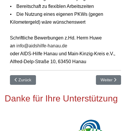
• Bereitschaft zu flexiblen Arbeitszeiten
• Die Nutzung eines eigenen PKWs (gegen
Kilometergeld) wäre wünschenswert
Schriftliche Bewerbungen z.Hd. Herrn Huwe
an
info@aidshilfe-hanau.de
oder AIDS-Hilfe Hanau und Main-Kinzig-Kreis e.V.,
Alfred-Delp-Straße 10, 63450 Hanau
Vorheriger Beitrag: Beschwerdemanagement der Aidshilfe-Hanau
Nächster Beitrag
Zurück
Weiter
Danke für Ihre Unterstützung