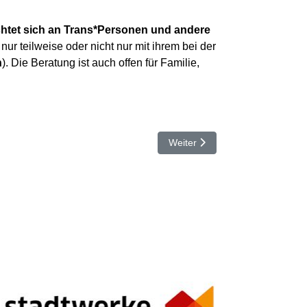
chtet sich an Trans*Personen und andere
nur teilweise oder nicht nur mit ihrem bei der
n
). Die Beratung ist auch offen für Familie,
Nächster Beitrag: JHV 12. Dez
Weiter