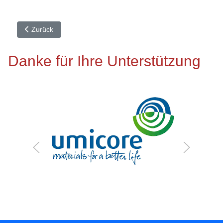
Vorheriger Beitrag: Unser Präventionskonzept
Zurück
Danke für Ihre Unterstützung