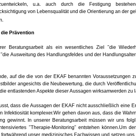
erzuentwickeln, u.a. auch durch die Festigung besteh
sichtigung von Lebensqualität und die Orientierung an der gel
n.
 die Prävention
hrer Beratungsarbeit als ein wesentliches Ziel "die Wiede
 "die Ausweitung des Handlungsfeldes und der Handlungsalter
nde, auf die die von der EKAF benannten Voraussetzungen zutr
lbstbilder angesichts die Neubewertung, die durch Veröffentl
 die entlastenden Aspekte dieser Aussagen wirksamwerden zu 
st, dass die Aussagen der EKAF nicht ausschließlich eine Ent
n Infektiosität komplexer.Wir gehen davon aus, dass die Wah
ung gewinnt. In unserer Beratungsarbeit müssen wir uns fol
intensiviertes "Therapie-Monitoring" entstehen können.Um de
ir fortwährend unser medizinisches Fachwissen und setzen uns