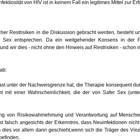
ektiosität von HIV ist in keinem Fall ein legitimes Mittel zur E
icher Restrisiken in die Diskussion gebracht werden, besteht u
 Sex entsprechen. Da ein weitgehender Konsens in der Fach
 wir dies - nicht ohne den Hinweis auf Restrisiken - schon i
ab:
ast unter der Nachweisgrenze hat, die Therapie konsequent d
ht mit einer Wahrscheinlichkeit, die der von Safer Sex (
ung von Risikowahrnehmung und Verantwortung auf Menschen, d
e ist falsch angesichts der Erkenntnis, dass Neuinfektionen n
n dies vor allem dann geschieht,wenn sich die Träger des Virus
befinden.