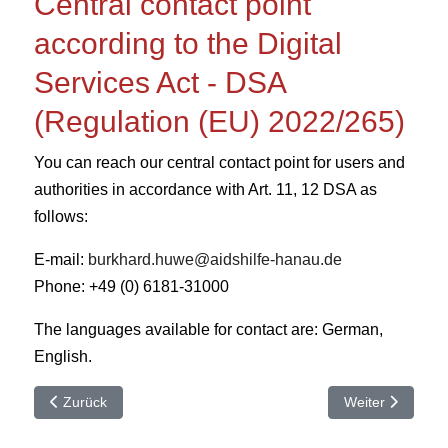
Central contact point
according to the Digital
Services Act - DSA
(Regulation (EU) 2022/265)
You can reach our central contact point for users and
authorities in accordance with Art. 11, 12 DSA as
follows:
E-mail:
burkhard.huwe@aidshilfe-hanau.de
Phone: +49 (0) 6181-31000
The languages available for contact are: German,
English.
Vorheriger Beitrag: So erreichen Sie uns
Nächster Beitrag
Zurück
Weiter