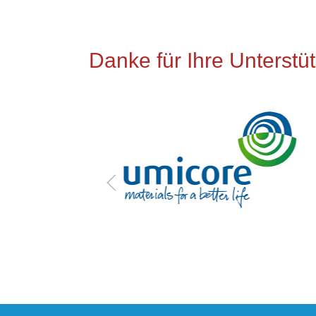
Danke für Ihre Unterstü
 für ihre
g.