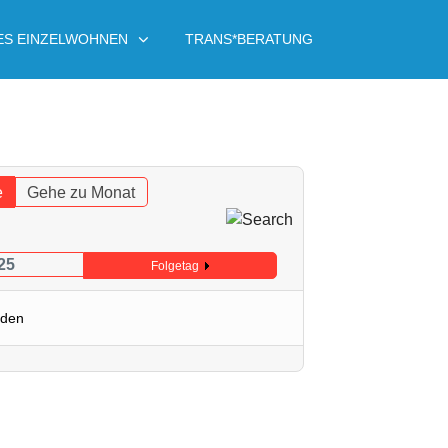
ES EINZELWOHNEN
TRANS*BERATUNG
e
Gehe zu Monat
25
Folgetag
nden