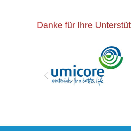
Danke für Ihre Unterstü
 für ihre
g.