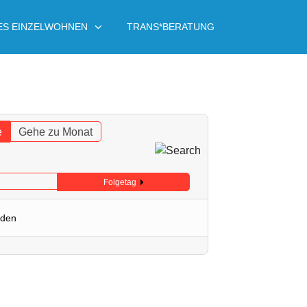
ES EINZELWOHNEN
TRANS*BERATUNG
e
Gehe zu Monat
Folgetag
nden